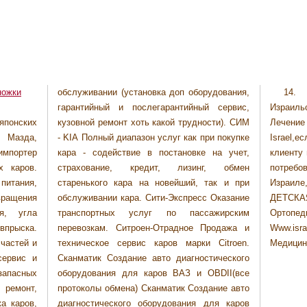
ножки
обслуживании (установка доп оборудования,
14.
гарантийный и послегарантийный сервис,
Израил
понских
сти). СИМ
Лечение
, Мазда,
и покупке
Israel,
мпортер
на учет,
клиенту 
х каров.
, обмен
потреб
питания,
ак и при
Израиле
вращения
Оказание
ДЕТСКАЯ
я, угла
жирским
Ортопеди
впрыска.
родажа и
Www.isr
частей и
Citroen.
Медицин
сервис и
ического
запасных
BDII(все
 ремонт,
ние авто
а каров,
ля каров