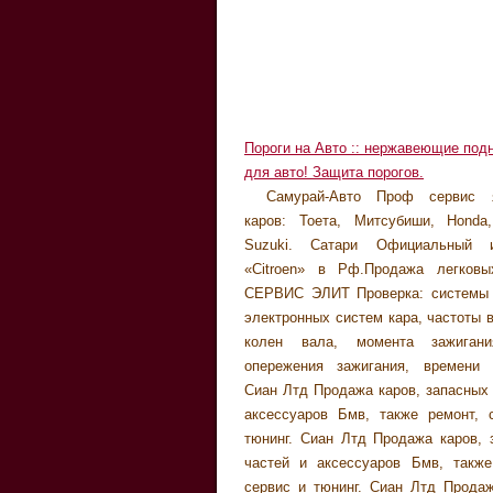
Пороги на Авто :: нержавеющие под
для авто! Защита порогов.
Самурай-Авто Проф сервис я
кузовной ремонт хоть какой трудно
каров: Тоета, Митсубиши, Honda
- KIA Полный диапазон услуг как пр
Suzuki. Сатари Официальный и
кара - содействие в постановке 
«Citroen» в Рф.Продажа легковы
страхование, кредит, лизинг
СЕРВИС ЭЛИТ Проверка: системы 
старенького кара на новейший, т
электронных систем кара, частоты 
обслуживании кара. Сити-Экспресс 
колен вала, момента зажигани
транспортных услуг по пасса
опережения зажигания, времени 
перевозкам. Ситроен-Отрадное П
Сиан Лтд Продажа каров, запасных 
техническое сервис каров марки 
аксессуаров Бмв, также ремонт, 
Сканматик Создание авто диагност
тюнинг. Сиан Лтд Продажа каров, 
оборудования для каров ВАЗ и O
частей и аксессуаров Бмв, также
протоколы обмена) Сканматик Созда
сервис и тюнинг. Сиан Лтд Продаж
диагностического оборудования д